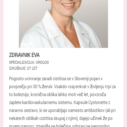
ZDRAVNIK EVA
SPECIALIZACIJA:
UROLOG
IZKUŠNJE:
27 LET
Pogosto uriniranje zaradi cistitisa se v Sloveniji pojavi v
povprečju pri 30 % žensk. Vsakdo vsaj enkrat v življenju trpi za
to boleznijo, kronična oblika lahko moti več let, povzroča
zaplete kardiovaskularnemu sistemu. Kapsule Cystonette z
naravno sestavo, ki se uporabljajo namesto antibiotikov (ali pri
nekaterih oblikah cistitisa skupaj z njimi), dajejo učinek že po
prvem nanosu: zmanjša se bolečina, odpravi se nepopolno