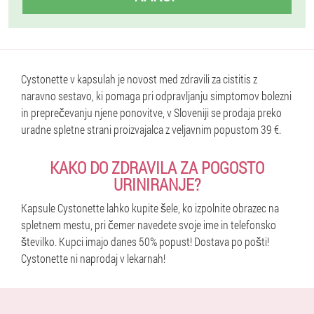
Cystonette v kapsulah je novost med zdravili za cistitis z
naravno sestavo, ki pomaga pri odpravljanju simptomov bolezni
in preprečevanju njene ponovitve, v Sloveniji se prodaja preko
uradne spletne strani proizvajalca z veljavnim popustom 39 €.
KAKO DO ZDRAVILA ZA POGOSTO
URINIRANJE?
Kapsule Cystonette lahko kupite šele, ko izpolnite obrazec na
spletnem mestu, pri čemer navedete svoje ime in telefonsko
številko. Kupci imajo danes 50% popust! Dostava po pošti!
Cystonette ni naprodaj v lekarnah!