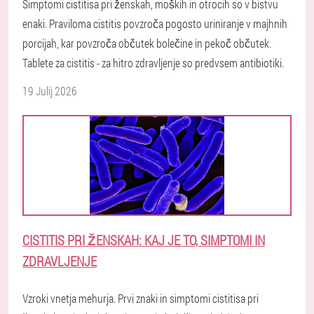
Simptomi cistitisa pri ženskah, moških in otrocih so v bistvu
enaki. Praviloma cistitis povzroča pogosto uriniranje v majhnih
porcijah, kar povzroča občutek bolečine in pekoč občutek.
Tablete za cistitis - za hitro zdravljenje so predvsem antibiotiki.
19 Julij 2026
CISTITIS PRI ŽENSKAH: KAJ JE TO, SIMPTOMI IN
ZDRAVLJENJE
Vzroki vnetja mehurja. Prvi znaki in simptomi cistitisa pri