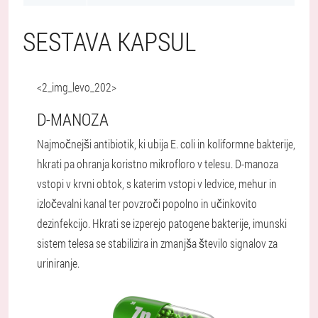
SESTAVA KAPSUL
<2_img_levo_202>
D-MANOZA
Najmočnejši antibiotik, ki ubija E. coli in koliformne bakterije,
hkrati pa ohranja koristno mikrofloro v telesu. D-manoza
vstopi v krvni obtok, s katerim vstopi v ledvice, mehur in
izločevalni kanal ter povzroči popolno in učinkovito
dezinfekcijo. Hkrati se izperejo patogene bakterije, imunski
sistem telesa se stabilizira in zmanjša število signalov za
uriniranje.