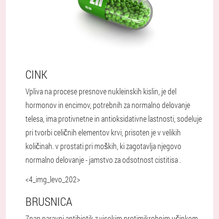
CINK
Vpliva na procese presnove nukleinskih kislin, je del
hormonov in encimov, potrebnih za normalno delovanje
telesa, ima protivnetne in antioksidativne lastnosti, sodeluje
pri tvorbi celičnih elementov krvi, prisoten je v velikih
količinah. v prostati pri moških, ki zagotavlja njegovo
normalno delovanje - jamstvo za odsotnost cistitisa .
<4_img_levo_202>
BRUSNICA
Znan naravni antibiotik z visokim protimikrobnim učinkom,