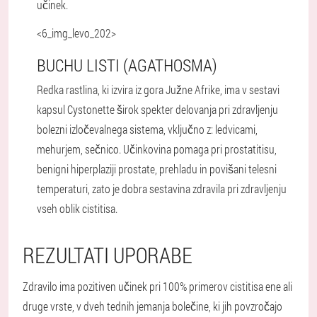
učinek.
<6_img_levo_202>
BUCHU LISTI (AGATHOSMA)
Redka rastlina, ki izvira iz gora Južne Afrike, ima v sestavi
kapsul Cystonette širok spekter delovanja pri zdravljenju
bolezni izločevalnega sistema, vključno z: ledvicami,
mehurjem, sečnico. Učinkovina pomaga pri prostatitisu,
benigni hiperplaziji prostate, prehladu in povišani telesni
temperaturi, zato je dobra sestavina zdravila pri zdravljenju
vseh oblik cistitisa.
REZULTATI UPORABE
Zdravilo ima pozitiven učinek pri 100% primerov cistitisa ene ali
druge vrste, v dveh tednih jemanja bolečine, ki jih povzročajo