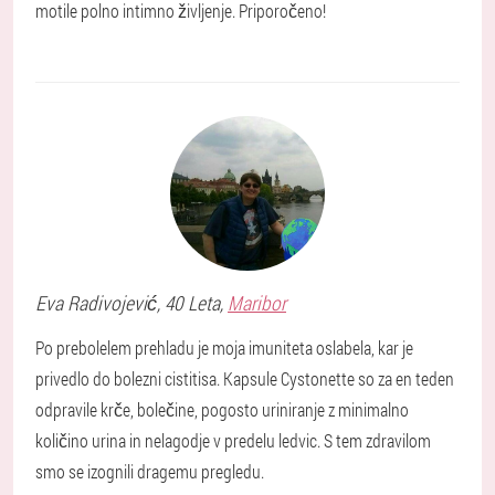
motile polno intimno življenje. Priporočeno!
Eva
Radivojević
, 40 Leta,
Maribor
Po prebolelem prehladu je moja imuniteta oslabela, kar je
privedlo do bolezni cistitisa. Kapsule Cystonette so za en teden
odpravile krče, bolečine, pogosto uriniranje z minimalno
količino urina in nelagodje v predelu ledvic. S tem zdravilom
smo se izognili dragemu pregledu.