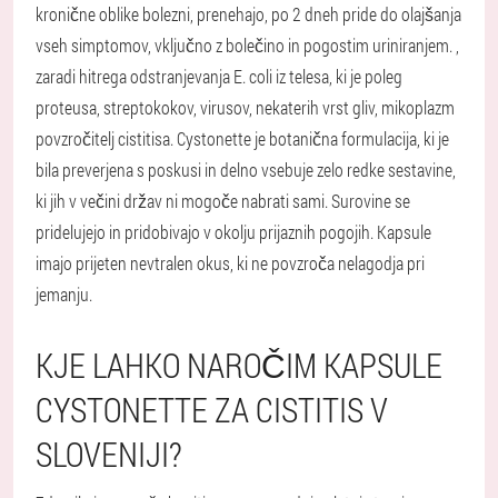
kronične oblike bolezni, prenehajo, po 2 dneh pride do olajšanja
vseh simptomov, vključno z bolečino in pogostim uriniranjem. ,
zaradi hitrega odstranjevanja E. coli iz telesa, ki je poleg
proteusa, streptokokov, virusov, nekaterih vrst gliv, mikoplazm
povzročitelj cistitisa. Cystonette je botanična formulacija, ki je
bila preverjena s poskusi in delno vsebuje zelo redke sestavine,
ki jih v večini držav ni mogoče nabrati sami. Surovine se
pridelujejo in pridobivajo v okolju prijaznih pogojih. Kapsule
imajo prijeten nevtralen okus, ki ne povzroča nelagodja pri
jemanju.
KJE LAHKO NAROČIM KAPSULE
CYSTONETTE ZA CISTITIS V
SLOVENIJI?