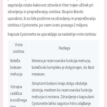
zagotavlja visoko kakovost zdravila in hiter trajen učinek pri
zdravljenju in preprečevanju cistitisa. Skupno število
uporabnic, ki so bile pozitivne na zdravljenju in preprečevanju
cistitisa z Cystonette, po vsem svetu presega 2 milijona.
Kapsule Cystonette se uporabljajo za naslednje vrste cistitisa:
Vrsta
Razlaga
cistitisa
Boleča
Motena je rezervoarska funkcija mehurja,
bolezen
bolečinski kompleks je dolgotrajen, do šest
mehurja
mesecev.
Simptomi bolezni imajo dolgo obdobje
Vztrajna
obstoja, medtem ko rezervoarska funkcija
različica
mehurja ni motena. Zdravljenje s kapsulami
kroničnega
Cystonette lahko zagotovi hitro olajšanje
tipa