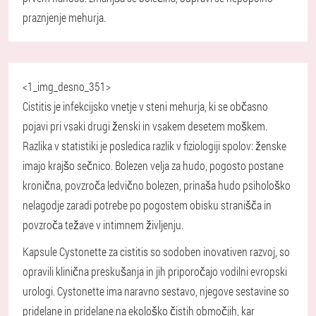
praznjenje mehurja.
<1_img_desno_351>
Cistitis je infekcijsko vnetje v steni mehurja, ki se občasno
pojavi pri vsaki drugi ženski in vsakem desetem moškem.
Razlika v statistiki je posledica razlik v fiziologiji spolov: ženske
imajo krajšo sečnico. Bolezen velja za hudo, pogosto postane
kronična, povzroča ledvično bolezen, prinaša hudo psihološko
nelagodje zaradi potrebe po pogostem obisku stranišča in
povzroča težave v intimnem življenju.
Kapsule Cystonette za cistitis so sodoben inovativen razvoj, so
opravili klinična preskušanja in jih priporočajo vodilni evropski
urologi. Cystonette ima naravno sestavo, njegove sestavine so
pridelane in pridelane na ekološko čistih območjih, kar