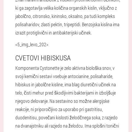
ki ga zagotavlja velika količina organskih kislin, vključno z
jabolčno, citronsko, kininsko, oksalno, pa tudi kompleks
polisaharidov, zlasti pektin, tripeptidi. Benzojska kislina ima
izrazit protiglivični in antibakterijski učinek.
<5_img_levo_202>
CVETOVI HIBISKUSA
Komponenta Cystonette je zelo aktivna biološka snov, v
svoji kemični sestavi vsebuje antocianine, polisaharide,
hibiskus in jabolčne kisline, ima blag diuretični učinek na
telo, čisti mehur pred škodljivimi bakterijami in izboljšuje
njegovo delovanje. Na sestavino so možne alergijske
reakcije, ni priporočljivo za uporabo pri gastritisu,
duodenitisu, povečani kislosti želodčnega soka, z razjedo
na dvanajstniku ali razjedo na želodcu. Ima splošni tonični