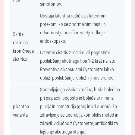
simptomov.
Obstaja latentna različica z latentnim
potekom, ko se z normalnimi testi in
odsotnostjo bolečine vnetje odkrije
Skrita
endoskopsko.
različica
kroničnega
Latentni cistitis z redkimi ali pogostimi
cistitisa
poslabšanji akutnega tipa 1-2 krat na leto.
Preventiva s kapsulami Cystonette lahko
ublaži poslabšanja, ublaži njihov prehod.
Spremljajo ga visoka vročina, huda bolečina
pri palpaciji, pogosto in boleče uriniranje,
pikantna
piurija in hematurija (gnoj in kri v urinu). Za
varianta
zdravljenje se uporablja kompleks metod in
zdravil, vključno z Cystonette, antibiotiki za
lajšanje akutnega stanja.