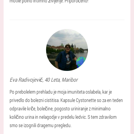
motile polno intimno življenje. Priporočeno!
Eva
Radivojević
, 40 Leta,
Maribor
Po prebolelem prehladu je moja imuniteta oslabela, kar je
privedlo do bolezni cistitisa. Kapsule Cystonette so za en teden
odpravile krče, bolečine, pogosto uriniranje z minimalno
količino urina in nelagodje v predelu ledvic. S tem zdravilom
smo se izognili dragemu pregledu.