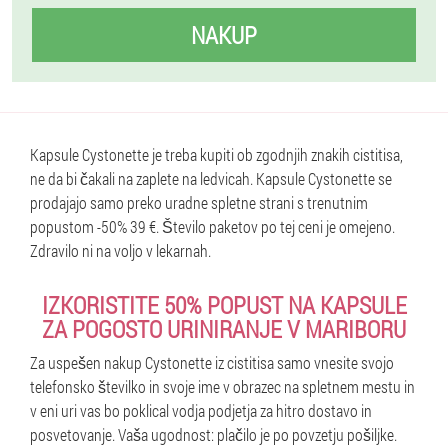
NAKUP
Kapsule Cystonette je treba kupiti ob zgodnjih znakih cistitisa,
ne da bi čakali na zaplete na ledvicah. Kapsule Cystonette se
prodajajo samo preko uradne spletne strani s trenutnim
popustom -50% 39 €. Število paketov po tej ceni je omejeno.
Zdravilo ni na voljo v lekarnah.
IZKORISTITE 50% POPUST NA KAPSULE
ZA POGOSTO URINIRANJE V MARIBORU
Za uspešen nakup Cystonette iz cistitisa samo vnesite svojo
telefonsko številko in svoje ime v obrazec na spletnem mestu in
v eni uri vas bo poklical vodja podjetja za hitro dostavo in
posvetovanje. Vaša ugodnost: plačilo je po povzetju pošiljke.