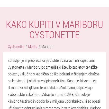
KAKO KUPITI V MARIBORU
CYSTONETTE
Cystonette
Mesta
Maribor
Zdravljenje in preprečevanje cistitisa z naravnimi kapsulami
Cystonette v Mariboru bo zmanjšalo število zapletov te težke
bolezni, vključno s kronično obliko bolezni in širjenjem okužbe
na ledvice, ki ji sledi razvoj pielonefritisa. Kapsule, ki vsebujejo
D-manozo kot glavno terapevtsko učinkovino, odpravljajo
slabo bakterijsko floro. Zdravilo stane le 39 €. Kapsule je
klinično testiralo in odobrilo 2 milijona uporabnikov, ki so opazili
učinkovito odpravljanje simptomov in vzrokov cistitisa. Maribor