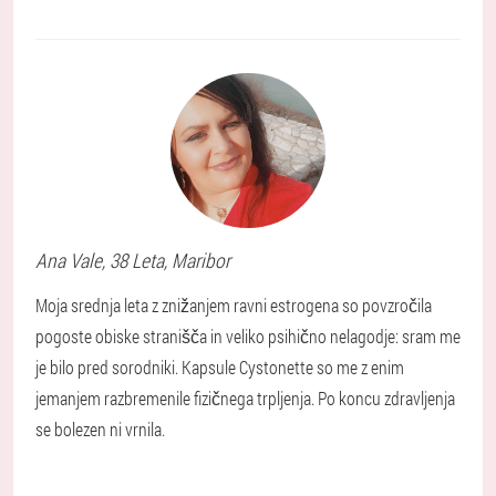
Ana
Vale
, 38 Leta,
Maribor
Moja srednja leta z znižanjem ravni estrogena so povzročila
pogoste obiske stranišča in veliko psihično nelagodje: sram me
je bilo pred sorodniki. Kapsule Cystonette so me z enim
jemanjem razbremenile fizičnega trpljenja. Po koncu zdravljenja
se bolezen ni vrnila.