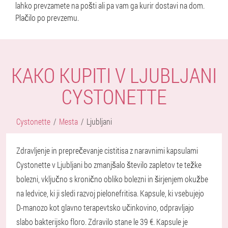
lahko prevzamete na pošti ali pa vam ga kurir dostavi na dom.
Plačilo po prevzemu.
KAKO KUPITI V LJUBLJANI
CYSTONETTE
Cystonette
Mesta
Ljubljani
Zdravljenje in preprečevanje cistitisa z naravnimi kapsulami
Cystonette v Ljubljani bo zmanjšalo število zapletov te težke
bolezni, vključno s kronično obliko bolezni in širjenjem okužbe
na ledvice, ki ji sledi razvoj pielonefritisa. Kapsule, ki vsebujejo
D-manozo kot glavno terapevtsko učinkovino, odpravljajo
slabo bakterijsko floro. Zdravilo stane le 39 €. Kapsule je