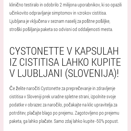
klinično testiralo in odobrilo 2 milijona uporabnikov, ki so opazili
učinkovito odpravljanje simptomov in vzrokov cistitisa.
Ljubljana je vključena v seznam naselij za poštne pošiljke,
stroški pošiljanja paketa so odvisni od oddaljenosti mesta.
CYSTONETTE V KAPSULAH
IZ CISTITISA LAHKO KUPITE
V LJUBLJANI (SLOVENIJA)!
Če želite naročiti Cystonette za preprečevanje in zdravljenje
cistitisa v Sloveniji prek uradne spletne strani, izpolnite svoje
podatke v obrazec za naročilo, počakajte na klic upravitelja za
potrditev, plačajte blago po prejemu. Zagotovljeno po prejemu
paketa, ga lahko plačate. Samo zdaj lahko kupite -50% popust.