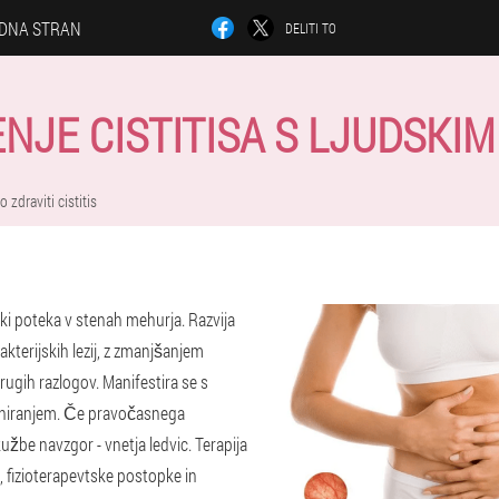
DNA STRAN
DELITI TO
NJE CISTITISA S LJUDSKIMI
 zdraviti cistitis
, ki poteka v stenah mehurja. Razvija
bakterijskih lezij, z zmanjšanjem
drugih razlogov. Manifestira se s
iniranjem. Če pravočasnega
kužbe navzgor - vnetja ledvic. Terapija
l, fizioterapevtske postopke in