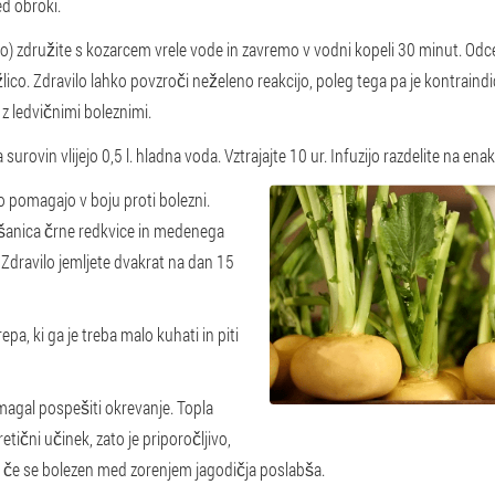
ed obroki.
ico) združite s kozarcem vrele vode in zavremo v vodni kopeli 30 minut. Odce
lico. Zdravilo lahko povzroči neželeno reakcijo, poleg tega pa je kontraindic
z ledvičnimi boleznimi.
ca surovin vlijejo 0,5 l. hladna voda. Vztrajajte 10 ur. Infuzijo razdelite na ena
hko pomagajo v boju proti bolezni.
šanica črne redkvice in medenega
 Zdravilo jemljete dvakrat na dan 15
epa, ki ga je treba malo kuhati in piti
magal pospešiti okrevanje. Topla
tični učinek, zato je priporočljivo,
o, če se bolezen med zorenjem jagodičja poslabša.