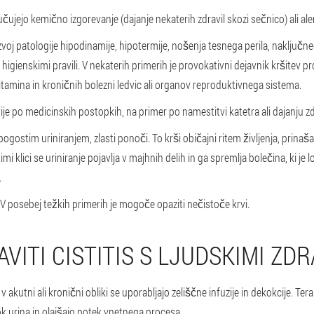
učujejo kemično izgorevanje (dajanje nekaterih zdravil skozi sečnico) ali aler
voj patologije hipodinamije, hipotermije, nošenja tesnega perila, naključne
higienskimi pravili. V nekaterih primerih je provokativni dejavnik kršitev p
tamina in kroničnih bolezni ledvic ali organov reproduktivnega sistema.
je po medicinskih postopkih, na primer po namestitvi katetra ali dajanju zd
 pogostim uriniranjem, zlasti ponoči. To krši običajni ritem življenja, prinaša
 klici se uriniranje pojavlja v majhnih delih in ga spremlja bolečina, ki je lo
.
. V posebej težkih primerih je mogoče opaziti nečistoče krvi.
VITI CISTITIS S LJUDSKIMI ZDR
 v akutni ali kronični obliki se uporabljajo zeliščne infuzije in dekokcije. Ter
ok urina in olajšajo potek vnetnega procesa.