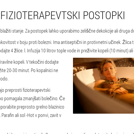
 FIZIOTERAPEVTSKI POSTOPKI
lažiti stanje. Za postopek lahko uporabimo zeliščne dekokcije ali druga 
ovitost v boju proti bolezni. Ima antiseptični in protivnetni učinek. Žlica t
ajte 4 žlice. l. Infuzija 10 litrov tople vode in preživite kopeli (10 minut) al
ravilne kopeli. V tekočini dodajte
ežite 20-30 minut. Po kopalnici ne
vodo.
o preprosti fizioterapevtski
 bo pomagala zmanjšati bolečino. Če
 uporabite preprosto grelno blazinico
 Parafin ali sol -Hot v ponvi, zavit v