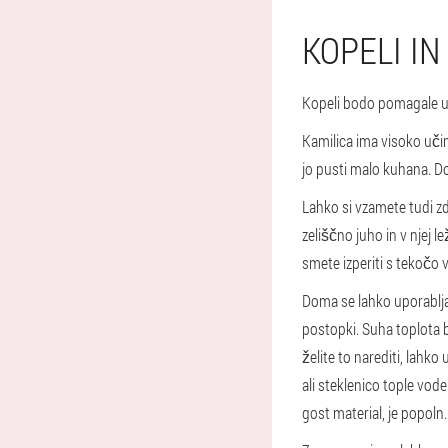
KOPELI IN
Kopeli bodo pomagale ub
Kamilica ima visoko učink
jo pusti malo kuhana. Dod
Lahko si vzamete tudi zd
zeliščno juho in v njej l
smete izperiti s tekočo 
Doma se lahko uporabljaj
postopki. Suha toplota
želite to narediti, lahko
ali steklenico tople vode.
gost material, je popoln.