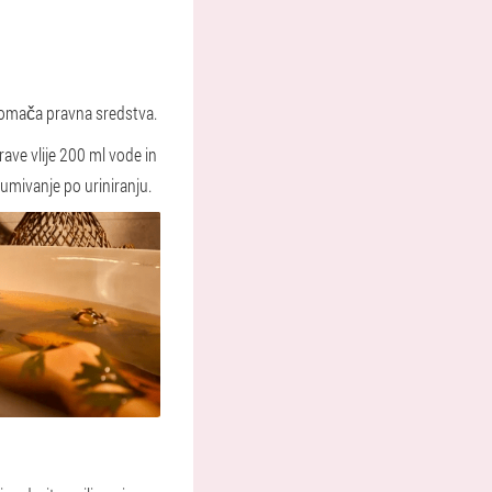
domača pravna sredstva.
rave vlije 200 ml vode in
i umivanje po uriniranju.