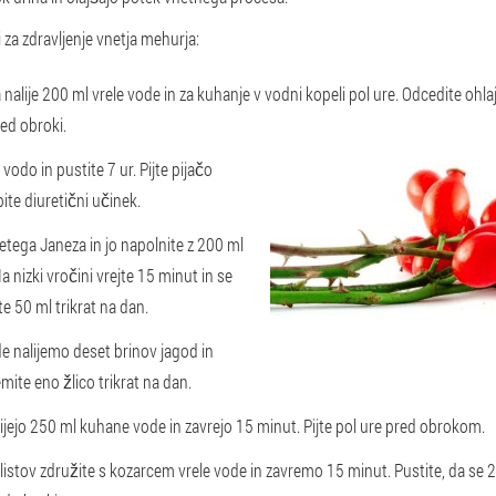
i za zdravljenje vnetja mehurja:
nalije 200 ml vrele vode in za kuhanje v vodni kopeli pol ure. Odcedite ohlaj
ed obroki.
 vodo in pustite 7 ur. Pijte pijačo
ite diuretični učinek.
etega Janeza in jo napolnite z 200 ml
 nizki vročini vrejte 15 minut in se
e 50 ml trikrat na dan.
e nalijemo deset brinov jagod in
mite eno žlico trikrat na dan.
alijejo 250 ml kuhane vode in zavrejo 15 minut. Pijte pol ure pred obrokom.
 listov združite s kozarcem vrele vode in zavremo 15 minut. Pustite, da se 2 u