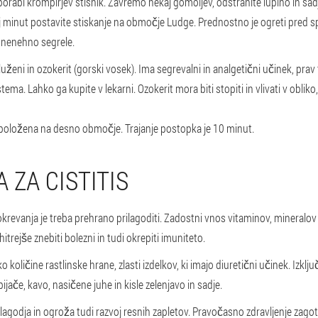
orabi krompirjev stisnik. Zavremo nekaj gomoljev, odstranite lupino in sadje
kaj minut postavite stiskanje na območje Ludge. Prednostno je ogreti pred
nenehno segrele.
luženi in ozokerit (gorski vosek). Ima segrevalni in analgetični učinek, prav
ma. Lahko ga kupite v lekarni. Ozokerit mora biti stopiti in vlivati v obliko
položena na desno območje. Trajanje postopka je 10 minut.
 ZA CISTITIS
revanja je treba prehrano prilagoditi. Zadostni vnos vitaminov, mineralov 
trejše znebiti bolezni in tudi okrepiti imuniteto.
o količine rastlinske hrane, zlasti izdelkov, ki imajo diuretični učinek. Izklju
pijače, kavo, nasičene juhe in kisle zelenjavo in sadje.
nelagodja in ogroža tudi razvoj resnih zapletov. Pravočasno zdravljenje zagot