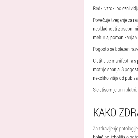
Redki vzroki bolezni vklj
Povečuje tveganje za raz
neskladnosti z osebnimi 
mehurja, pomanjkanja vi
Pogosto se bolezen razvi
Cistitis se manifestira s
motnje spanja. S pogostimi
nekoliko višja od pubisa
S cistisom je urin blatni
KAKO ZDRA
Za zdravljenje patologije
bolečino, izboljšajo odt