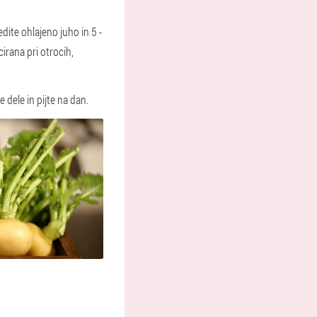
dite ohlajeno juho in 5 -
irana pri otrocih,
ke dele in pijte na dan.