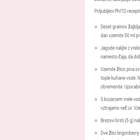
Priljubljeni PhITO recept
Deset gramov žajblja 
dan vzemite 50 ml pr
Jagode nalijte z vrelo
namesto čaja, da dob
Vzemite žlico piva sv
tople kuhane vode. Na
obremenite. Uporabit
S kozarcem vrele vod
vztrajamo več ur. Vze
Brezovi brsti (5 g) n
Dve žlici lingonberry