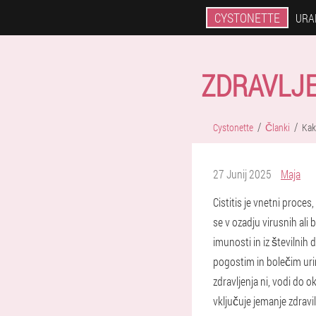
CYSTONETTE
URA
ZDRAVLJE
Cystonette
Članki
Kako
27 Junij 2025
Maja
Cistitis je vnetni proces
se v ozadju virusnih ali 
imunosti in iz številnih 
pogostim in bolečim ur
zdravljenja ni, vodi do o
vključuje jemanje zdravi