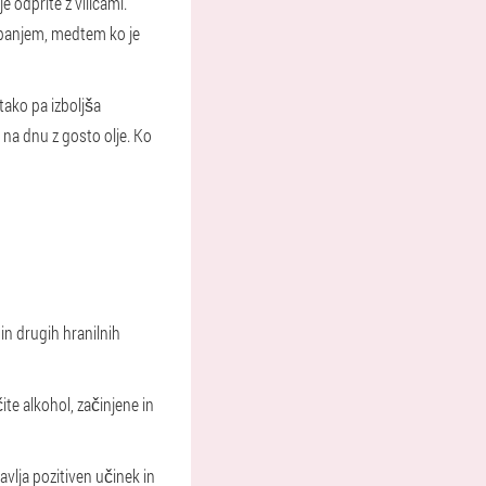
 odprite z vilicami.
 spanjem, medtem ko je
 tako pa izboljša
, na dnu z gosto olje. Ko
in drugih hranilnih
čite alkohol, začinjene in
avlja pozitiven učinek in