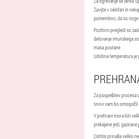
Za ogrevanje se lahko up
Zavijte v celofan in ne
pomembno, da so noge 
Pozitivni pregledi so zas
delovanje imunskega siste
masa postane
Udobna temperatura je 
PREHRANA
Za pospešitev procesa ok
snovi vam bo omogočil hi
V prehrani mora biti velik
prekajene jedi, gazirane 
Cistitis prinaša veliko 