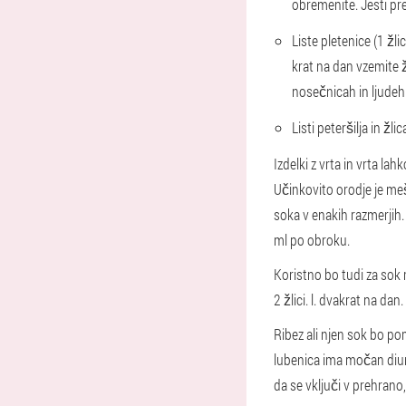
obremenite. Jesti pr
Liste pletenice (1 žl
krat na dan vzemite ž
nosečnicah in ljudeh 
Listi peteršilja in žli
Izdelki z vrta in vrta la
Učinkovito orodje je me
soka v enakih razmerjih.
ml po obroku.
Koristno bo tudi za sok r
2 žlici. l. dvakrat na dan.
Ribez ali njen sok bo po
lubenica ima močan diure
da se vključi v prehran