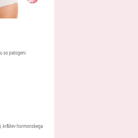
eru so patogeni
.
sti, kršitev hormonskega