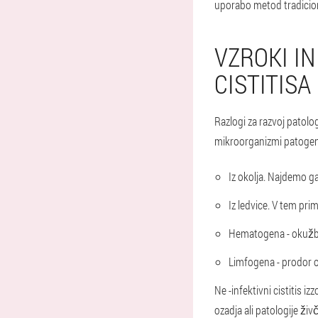
uporabo metod tradicio
VZROKI I
CISTITISA
Razlogi za razvoj patolog
mikroorganizmi patogen,
Iz okolja. Najdemo ga
Iz ledvice. V tem prim
Hematogena - okužba v
Limfogena - prodor o
Ne -infektivni cistitis 
ozadja ali patologije ži