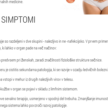
nalnih medicine.
N SIMPTOMI
ije so razdeljeni v dve skupini - nalezljivo in ne -nafekcijsko. V prvem prim
 ki lahko v organ pade na več načinov:
 predvsem pri ženskah, zaradi značilnosti fiziološke strukture sečnice.
eru je cistitis sekundarna patologija, ki se razvije v ozadju ledvičnih bolezni
stopi v mehur iz drugih nalezljivih virov v telesu.
kužbe v organ se pojavi v skladu z limfnim sistemom.
izzove sevalno terapijo, usmerjeno v spodnji del trebuha. Zmanjšanje imuno
včnega sistema lahko povzroči razvoj patologije.