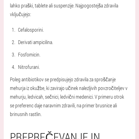
lahko praški, tablete ali suspenzije. Najpogostejša zdravila
vključujejo:
Cefalosporini.
Derivati ampicilina.
Fosfomicin.
Nitrofurani.
Poleg antibiotikov se predpisujejo zdravila za sproščanje
mehurja iz okužbe, ki zavirajo učinek nalezljivih povzročiteljev v
mehurju, ledvicah, sečnici, ledvični medenici. V primeru otrok
se preferenc daje naravnim zdravili, na primer brusnice ali
brinusnih rastlin.
PREPREČEVANJE IN