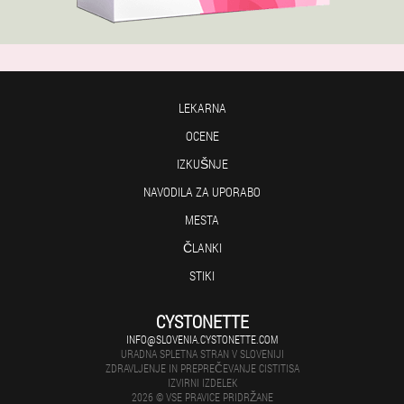
LEKARNA
OCENE
IZKUŠNJE
NAVODILA ZA UPORABO
MESTA
ČLANKI
STIKI
CYSTONETTE
INFO@SLOVENIA.CYSTONETTE.COM
URADNA SPLETNA STRAN V SLOVENIJI
ZDRAVLJENJE IN PREPREČEVANJE CISTITISA
IZVIRNI IZDELEK
2026 © VSE PRAVICE PRIDRŽANE