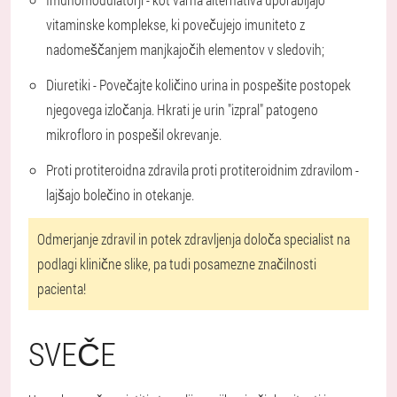
vitaminske komplekse, ki povečujejo imuniteto z
nadomeščanjem manjkajočih elementov v sledovih;
Diuretiki - Povečajte količino urina in pospešite postopek
njegovega izločanja. Hkrati je urin "izpral" patogeno
mikrofloro in pospešil okrevanje.
Proti protiteroidna zdravila proti protiteroidnim zdravilom -
lajšajo bolečino in otekanje.
Odmerjanje zdravil in potek zdravljenja določa specialist na
podlagi klinične slike, pa tudi posamezne značilnosti
pacienta!
SVEČE