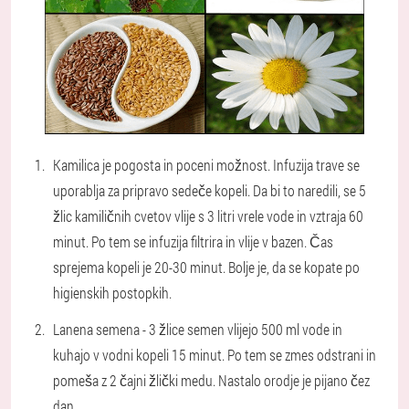
Kamilica je pogosta in poceni možnost. Infuzija trave se
uporablja za pripravo sedeče kopeli. Da bi to naredili, se 5
žlic kamiličnih cvetov vlije s 3 litri vrele vode in vztraja 60
minut. Po tem se infuzija filtrira in vlije v bazen. Čas
sprejema kopeli je 20-30 minut. Bolje je, da se kopate po
higienskih postopkih.
Lanena semena - 3 žlice semen vlijejo 500 ml vode in
kuhajo v vodni kopeli 15 minut. Po tem se zmes odstrani in
pomeša z 2 čajni žlički medu. Nastalo orodje je pijano čez
dan.