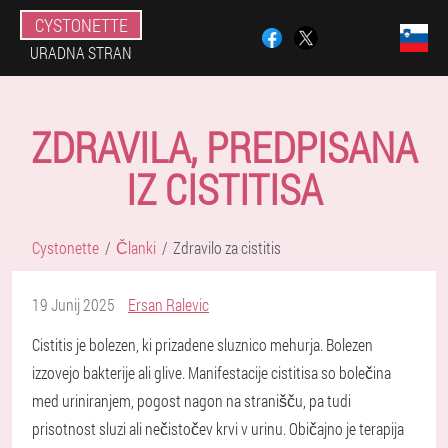
CYSTONETTE
URADNA STRAN
ZDRAVILA, PREDPISANA
IZ CISTITISA
Cystonette
Članki
Zdravilo za cistitis
19 Junij 2025
Ersan Ralevic
Cistitis je bolezen, ki prizadene sluznico mehurja. Bolezen
izzovejo bakterije ali glive. Manifestacije cistitisa so bolečina
med uriniranjem, pogost nagon na stranišču, pa tudi
prisotnost sluzi ali nečistočev krvi v urinu. Običajno je terapija