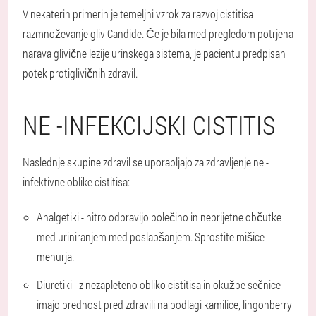
V nekaterih primerih je temeljni vzrok za razvoj cistitisa
razmnoževanje gliv Candide. Če je bila med pregledom potrjena
narava glivične lezije urinskega sistema, je pacientu predpisan
potek protiglivičnih zdravil.
NE -INFEKCIJSKI CISTITIS
Naslednje skupine zdravil se uporabljajo za zdravljenje ne -
infektivne oblike cistitisa:
Analgetiki - hitro odpravijo bolečino in neprijetne občutke
med uriniranjem med poslabšanjem. Sprostite mišice
mehurja.
Diuretiki - z nezapleteno obliko cistitisa in okužbe sečnice
imajo prednost pred zdravili na podlagi kamilice, lingonberry