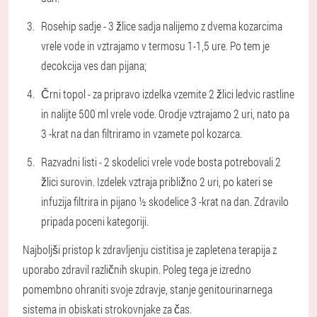
Rosehip sadje - 3 žlice sadja nalijemo z dvema kozarcima
vrele vode in vztrajamo v termosu 1-1,5 ure. Po tem je
decokcija ves dan pijana;
Črni topol - za pripravo izdelka vzemite 2 žlici ledvic rastline
in nalijte 500 ml vrele vode. Orodje vztrajamo 2 uri, nato pa
3 -krat na dan filtriramo in vzamete pol kozarca.
Razvadni listi - 2 skodelici vrele vode bosta potrebovali 2
žlici surovin. Izdelek vztraja približno 2 uri, po kateri se
infuzija filtrira in pijano ½ skodelice 3 -krat na dan. Zdravilo
pripada poceni kategoriji.
Najboljši pristop k zdravljenju cistitisa je zapletena terapija z
uporabo zdravil različnih skupin. Poleg tega je izredno
pomembno ohraniti svoje zdravje, stanje genitourinarnega
sistema in obiskati strokovnjake za čas.