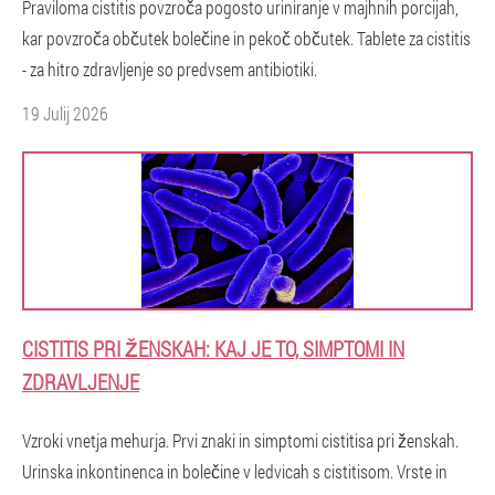
Praviloma cistitis povzroča pogosto uriniranje v majhnih porcijah,
kar povzroča občutek bolečine in pekoč občutek. Tablete za cistitis
- za hitro zdravljenje so predvsem antibiotiki.
19 Julij 2026
CISTITIS PRI ŽENSKAH: KAJ JE TO, SIMPTOMI IN
ZDRAVLJENJE
Vzroki vnetja mehurja. Prvi znaki in simptomi cistitisa pri ženskah.
Urinska inkontinenca in bolečine v ledvicah s cistitisom. Vrste in