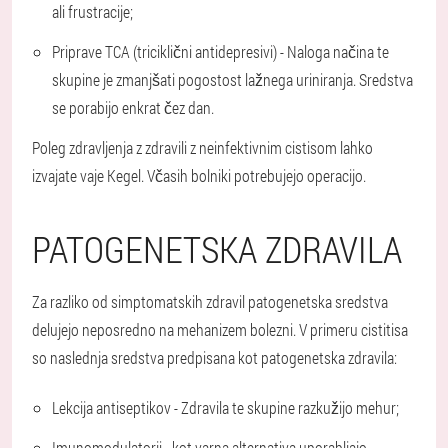
ali frustracije;
Priprave TCA (triciklični antidepresivi) - Naloga načina te
skupine je zmanjšati pogostost lažnega uriniranja. Sredstva
se porabijo enkrat čez dan.
Poleg zdravljenja z zdravili z neinfektivnim cistisom lahko
izvajate vaje Kegel. Včasih bolniki potrebujejo operacijo.
PATOGENETSKA ZDRAVILA
Za razliko od simptomatskih zdravil patogenetska sredstva
delujejo neposredno na mehanizem bolezni. V primeru cistitisa
so naslednja sredstva predpisana kot patogenetska zdravila:
Lekcija antiseptikov - Zdravila te skupine razkužijo mehur;
Imunomodulatorji - kot varna alternativa uporabljajo