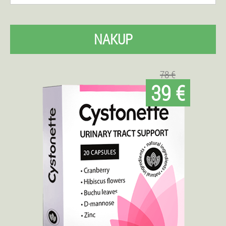
NAKUP
78 €
39 €