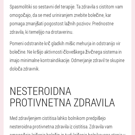
Spasmolitiki so sestavni del terapije. Ta zdravila s cistitom vam
omogočajo, da se med uriniranjem znebite bolečine, kar
pomaga zmanjšati pogostost lažnih pozivov. Prednostne
zdravila, ki temeljijo na drotaverinu.
Pomeni odstranite krč gladkih mišic mehurja in odstranijo vir
bolečine. Ne kršijo aktivnosti človeškega živčnega sistema in
imajo minimalne kontraindikacije. Odmerjanje zdravil te skupine
določa zdravnik.
NESTEROIDNA
PROTIVNETNA ZDRAVILA
Med zdravljenjem cistitisa lahko bolnikom predpišejo
nesteroidna protivnetna zdravila iz cistitisa. Zdravila vam
omogočajo lajšanje bolečin in tudi lajšanje bolnikovega stanja v